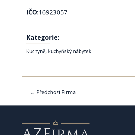
IČO:
16923057
Kategorie:
Kuchyně, kuchyňský nábytek
Navigace
←
Předchozí Firma
pro
příspěvek