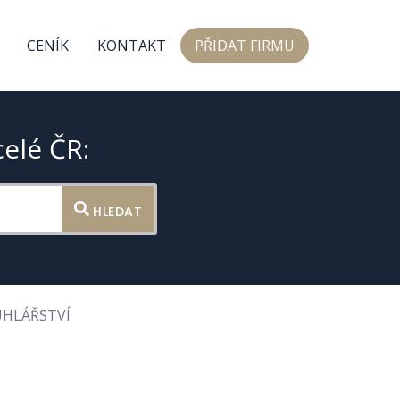
CENÍK
KONTAKT
PŘIDAT FIRMU
celé ČR:
HLEDAT
RUHLÁŘSTVÍ