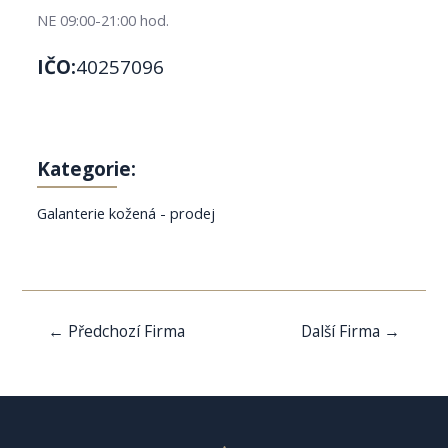
NE 09:00-21:00 hod.
IČO:
40257096
Kategorie:
Galanterie kožená - prodej
Navigace
←
Předchozí Firma
Další Firma
→
pro
příspěvek