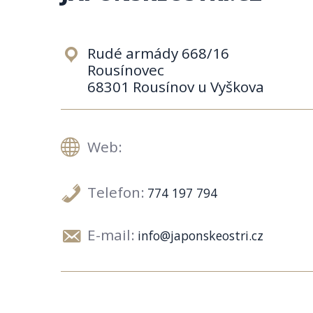
Rudé armády 668/16
Rousínovec
68301 Rousínov u Vyškova
Web:
Telefon:
774 197 794
E-mail:
info@japonskeostri.cz