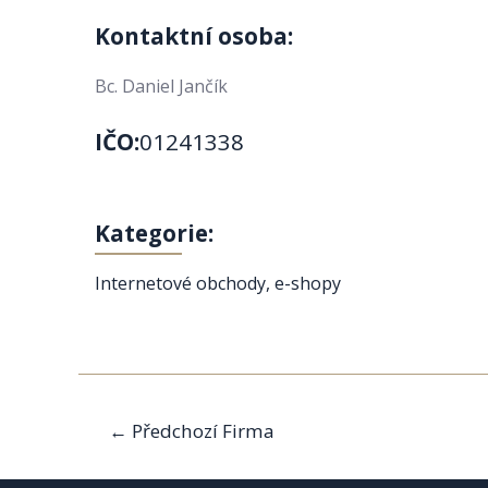
Kontaktní osoba:
Bc. Daniel Jančík
IČO:
01241338
Kategorie:
Internetové obchody, e-shopy
Navigace
←
Předchozí Firma
pro