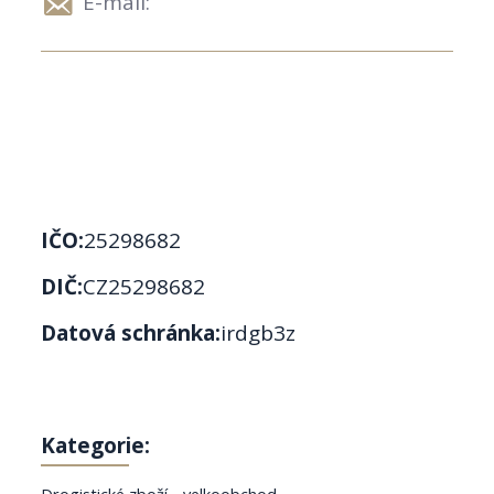
E-mail:
IČO:
25298682
DIČ:
CZ25298682
Datová schránka:
irdgb3z
Kategorie:
Drogistické zboží - velkoobchod