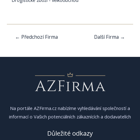
Navigace
←
Předchozí Firma
Další Firma
→
pro
příspěvek
Na portále AZFirma.cz nabízíme vyhledávání společností a
informací o Vašich potenciálních zákaznících a dodavatelích
Důležité odkazy