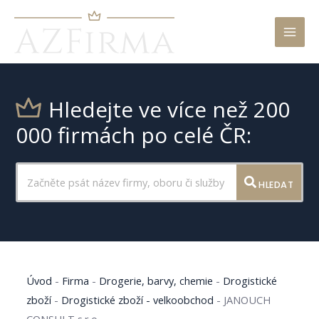
Mai
Men
Hledejte ve více než 200
000 firmách po celé ČR:
HLEDAT
Úvod
-
Firma
-
Drogerie, barvy, chemie
-
Drogistické
zboží
-
Drogistické zboží - velkoobchod
-
JANOUCH
CONSULT s.r.o.