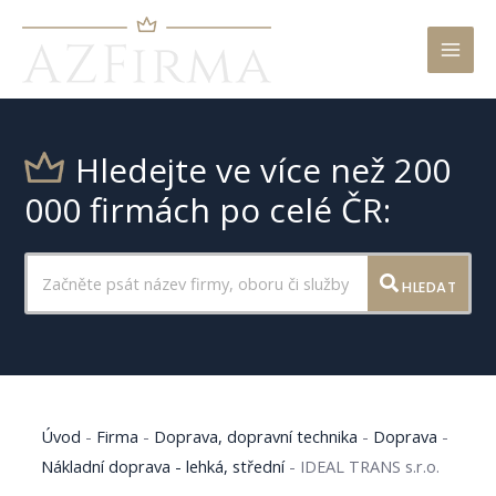
Mai
Men
Hledejte ve více než 200
000 firmách po celé ČR:
HLEDAT
Úvod
-
Firma
-
Doprava, dopravní technika
-
Doprava
-
Nákladní doprava - lehká, střední
-
IDEAL TRANS s.r.o.