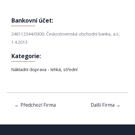
Bankovní účet:
246112344/0300; Československá obchodní banka, a.s.;
1.4.2013
Kategorie:
Nákladní doprava - lehká, střední
Navigace
←
Předchozí Firma
Další Firma
→
pro
příspěvek