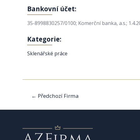
Bankovní účet:
35-8998830257/0100; Komerční banka, a.s.; 1.4.2
Kategorie:
Sklenářské práce
Navigace
←
Předchozí Firma
pro
příspěvek