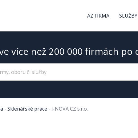
AZ FIRMA
SLUŽBY
ve více než 200 000 firmách po 
ka
-
Sklenářské práce
-
I-NOVA CZ s.r.o.