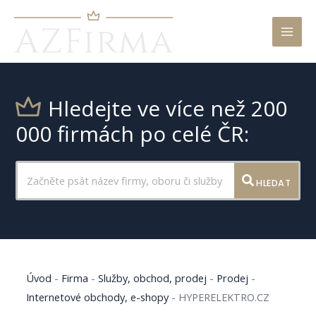
Mai
Men
Hledejte ve více než 200
000 firmách po celé ČR:
HLEDAT
Úvod
-
Firma
-
Služby, obchod, prodej
-
Prodej
-
Internetové obchody, e-shopy
-
HYPERELEKTRO.CZ