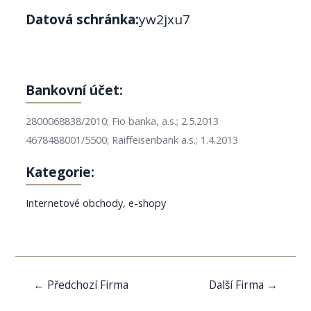
Datová schránka:
yw2jxu7
Bankovní účet:
2800068838/2010; Fio banka, a.s.; 2.5.2013
4678488001/5500; Raiffeisenbank a.s.; 1.4.2013
Kategorie:
Internetové obchody, e-shopy
Navigace
←
Předchozí Firma
Další Firma
→
pro