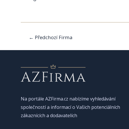
Navigace
←
Předchozí Firma
pro
příspěvek
Na portále AZFirma.cz nabízíme vyhledávání
společností a informací o Vašich potenciálních
zákaznících a dodavatelích