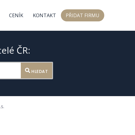
CENÍK
KONTAKT
PŘIDAT FIRMU
celé ČR:
HLEDAT
s.