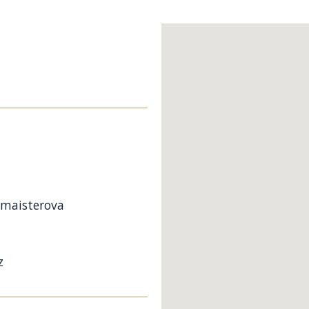
hmaisterova
z