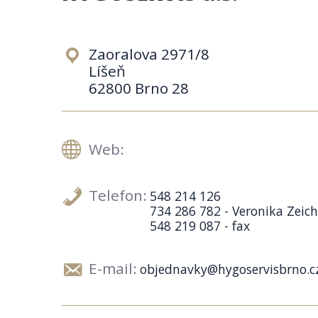
Zaoralova 2971/8
Líšeň
62800 Brno 28
Web:
Telefon:
548 214 126
734 286 782 - Veronika Zeic
548 219 087 - fax
E-mail:
objednavky@hygoservisbrno.c