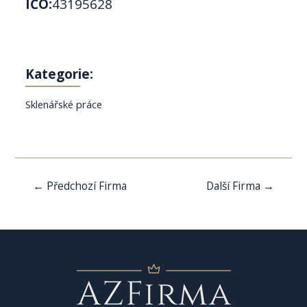
IČO:
43195628
Kategorie:
Sklenářské práce
Navigace
←
Předchozí Firma
Další Firma
→
pro
příspěvek