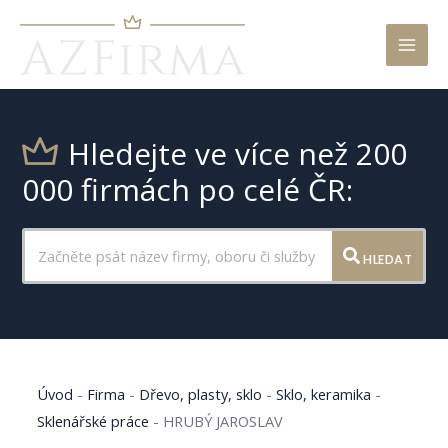
Mai
Men
Hledejte ve více než 200
000 firmách po celé ČR:
HLEDAT
Úvod
-
Firma
-
Dřevo, plasty, sklo
-
Sklo, keramika
-
Sklenářské práce
-
HRUBÝ JAROSLAV