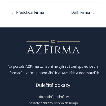
Navigace
←
Předchozí Firma
Další Firma
→
pro
příspěvek
Na portále AZFirma.cz nabízíme vyhledávání společností a
informací o Vašich potenciálních zákaznících a dodavatelích
Důležité odkazy
Obchodní podmínky
Zásady ochrany osobních údajů