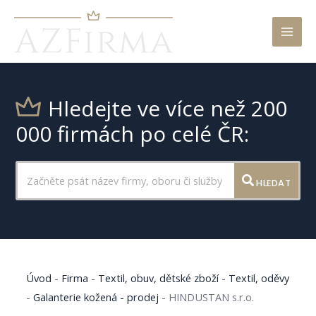
Mai
Men
Hledejte ve více než 200
000 firmách po celé ČR:
HLEDAT
Úvod
-
Firma
-
Textil, obuv, dětské zboží
-
Textil, oděvy
-
Galanterie kožená - prodej
-
HINDUSTAN s.r.o.