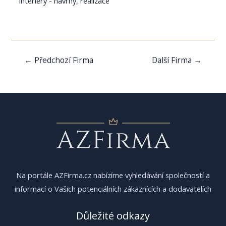
Interiéry - návrhy, realizace
Navigace
←
Předchozí Firma
Další Firma
→
pro
příspěvek
Na portále AZFirma.cz nabízíme vyhledávání společností a
informací o Vašich potenciálních zákaznících a dodavatelích
Důležité odkazy