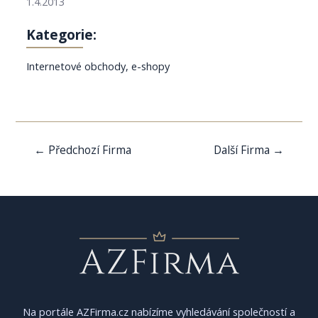
1.4.2013
Kategorie:
Internetové obchody, e-shopy
Navigace
←
Předchozí Firma
Další Firma
→
pro
příspěvek
Na portále AZFirma.cz nabízíme vyhledávání společností a