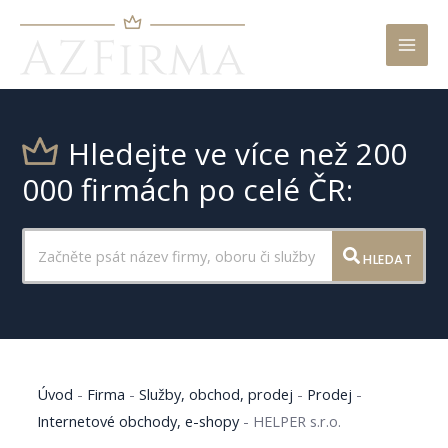
Mai
Men
Hledejte ve více než 200
000 firmách po celé ČR:
HLEDAT
Úvod
-
Firma
-
Služby, obchod, prodej
-
Prodej
-
Internetové obchody, e-shopy
-
HELPER s.r.o.