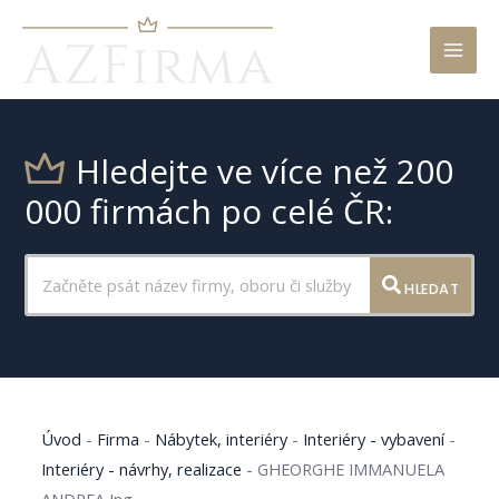
Mai
Men
Hledejte ve více než 200
000 firmách po celé ČR:
HLEDAT
Úvod
-
Firma
-
Nábytek, interiéry
-
Interiéry - vybavení
-
Interiéry - návrhy, realizace
-
GHEORGHE IMMANUELA
ANDREA Ing.