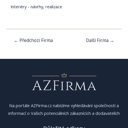
Interiéry - návrhy, realizace
Navigace
←
Předchozí Firma
Další Firma
→
pro
příspěvek
Na portále AZFirma.cz nabízíme vyhledávání společností a
informací o Vašich potenciálních zákaznících a dodavatelích