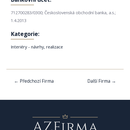
712700283/0300; Československá obchodní banka, a.s.;
1.4.2013
Kategorie:
Interiéry - návrhy, realizace
Navigace
←
Předchozí Firma
Další Firma
→
pro
příspěvek