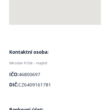
Kontaktní osoba:
Miroslav Frček - majitel
IČO:
46800697
DIČ:
CZ6409161781
Bankovní účet: