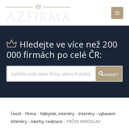
Mai
Men
Hledejte ve více než 200
000 firmách po celé ČR:
HLEDAT
Úvod
-
Firma
-
Nábytek, interiéry
-
Interiéry - vybavení
-
Interiéry - návrhy, realizace
-
FRČEK MIROSLAV