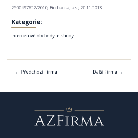
2500497622/2010; Fio banka, a.s.; 20.11.2013
Kategorie:
Internetové obchody, e-shopy
Navigace
←
Předchozí Firma
Další Firma
→
pro
příspěvek