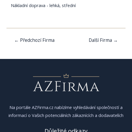
Nákladní doprava - lehká, střední
Navigace
←
Předchozí Firma
Další Firma
→
pro
příspěvek
Na portále AZFirma.cz nabízíme vyhledávání společností a
informací o Vašich potenciálních zákaznících a dodavatelích
Důležité odkazy