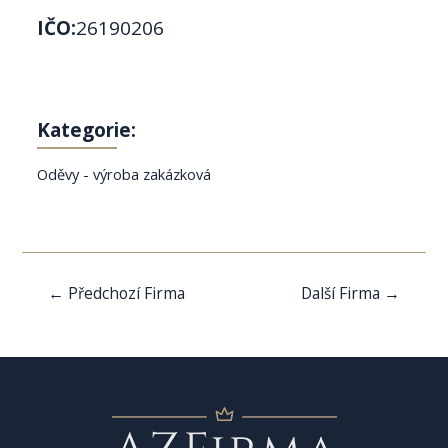
IČO:
26190206
Kategorie:
Oděvy - výroba zakázková
Navigace
←
Předchozí Firma
Další Firma
→
pro
příspěvek