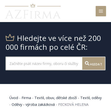
Mai
Men
Hledejte ve více než 200
000 firmách po celé ČR:
HLEDAT
Úvod
-
Firma
-
Textil, obuv, dětské zboží
-
Textil, oděvy
-
Oděvy - výroba zakázková
-
FECKOVÁ HELENA