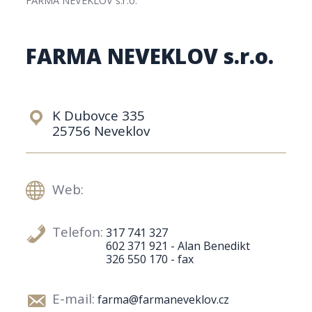
FARMA NEVEKLOV s.r.o.
K Dubovce 335
25756 Neveklov
Web:
Telefon:
317 741 327
602 371 921 - Alan Benedikt
326 550 170 - fax
E-mail:
farma@farmaneveklov.cz