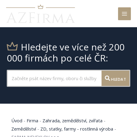
Mai
Men
Hledejte ve více než 200
000 firmách po celé ČR:
HLEDAT
Úvod
-
Firma
-
Zahrada, zemědělství, zvířata
-
Zemědělství
-
ZD, statky, farmy - rostlinná výroba
-
FARMA NEVEKLOV s.r.o.