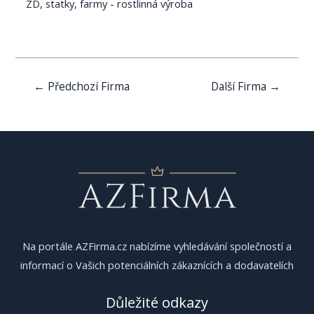
ZD, statky, farmy - rostlinná výroba
Navigace
←
Předchozí Firma
Další Firma
→
pro
příspěvek
Na portále AZFirma.cz nabízíme vyhledávání společností a
informací o Vašich potenciálních zákaznících a dodavatelích
Důležité odkazy