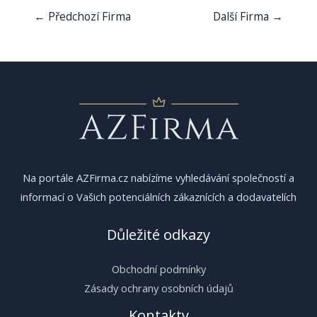
Navigace
←
Předchozí Firma
Další Firma
→
pro
příspěvek
Na portále AZFirma.cz nabízíme vyhledávání společností a
informací o Vašich potenciálních zákaznících a dodavatelích
Důležité odkazy
Obchodní podmínky
Zásady ochrany osobních údajů
Kontakty