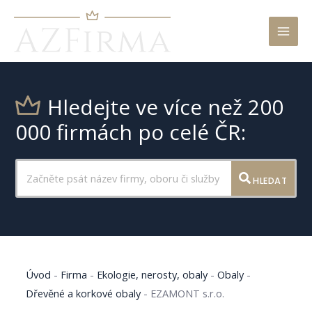
Mai
Men
Hledejte ve více než 200
000 firmách po celé ČR:
HLEDAT
Úvod
-
Firma
-
Ekologie, nerosty, obaly
-
Obaly
-
Dřevěné a korkové obaly
-
EZAMONT s.r.o.