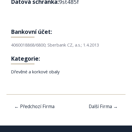
Datová schránka:
9st485f
Bankovní účet:
4060018868/6800; Sberbank CZ, a.s.; 1.4.2013
Kategorie:
Dřevěné a korkové obaly
Navigace
←
Předchozí Firma
Další Firma
→
pro
příspěvek