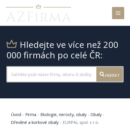
Mai
Men
Hledejte ve více než 200
000 firmách po celé ČR:
HLEDAT
Úvod
-
Firma
-
Ekologie, nerosty, obaly
-
Obaly
-
Dřevěné a korkové obaly
-
EURPAL spol. s r.o.