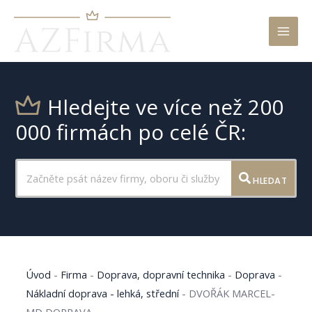
Mai
Men
Hledejte ve více než 200
000 firmách po celé ČR:
HLEDAT
Úvod
-
Firma
-
Doprava, dopravní technika
-
Doprava
-
Nákladní doprava - lehká, střední
-
DVOŘÁK MARCEL-
MD DOPRAVA