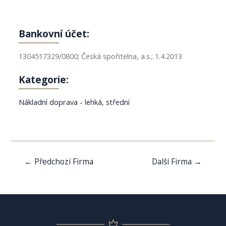
Bankovní účet:
1304517329/0800; Česká spořitelna, a.s.; 1.4.2013
Kategorie:
Nákladní doprava - lehká, střední
Navigace
←
Předchozí Firma
Další Firma
→
pro
příspěvek