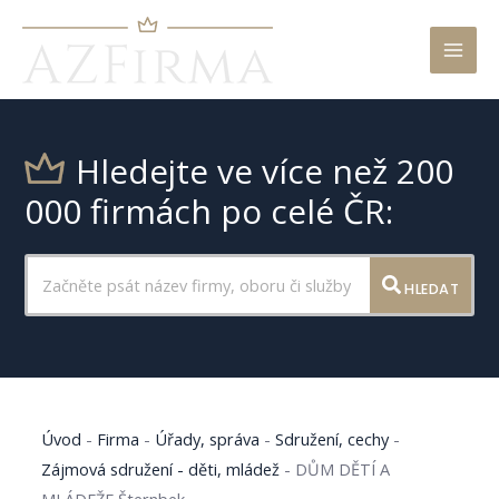
Mai
Men
Hledejte ve více než 200
000 firmách po celé ČR:
HLEDAT
Úvod
-
Firma
-
Úřady, správa
-
Sdružení, cechy
-
Zájmová sdružení - děti, mládež
-
DŮM DĚTÍ A
MLÁDEŽE Šternbek