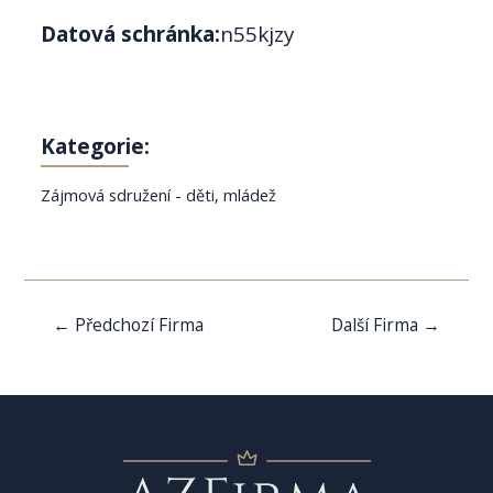
Datová schránka:
n55kjzy
Kategorie:
Zájmová sdružení - děti, mládež
Navigace
←
Předchozí Firma
Další Firma
→
pro
příspěvek