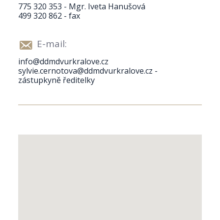
775 320 353 - Mgr. Iveta Hanušová
499 320 862 - fax
E-mail:
info@ddmdvurkralove.cz
sylvie.cernotova@ddmdvurkralove.cz -
zástupkyně ředitelky