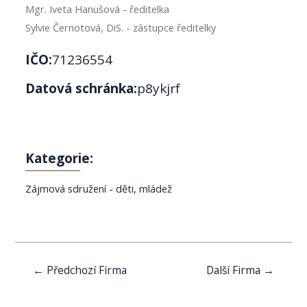
Mgr. Iveta Hanušová - ředitelka
Sylvie Černotová, DiS. - zástupce ředitelky
IČO:
71236554
Datová schránka:
p8ykjrf
Kategorie:
Zájmová sdružení - děti, mládež
Navigace
←
Předchozí Firma
Další Firma
→
pro
příspěvek