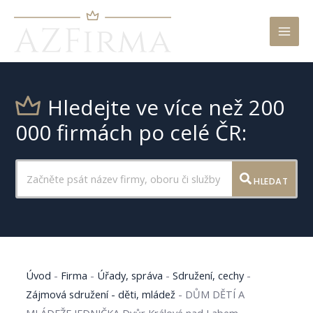
Mai
Men
Hledejte ve více než 200
000 firmách po celé ČR:
HLEDAT
Úvod
-
Firma
-
Úřady, správa
-
Sdružení, cechy
-
Zájmová sdružení - děti, mládež
-
DŮM DĚTÍ A
MLÁDEŽE JEDNIČKA Dvůr Králové nad Labem