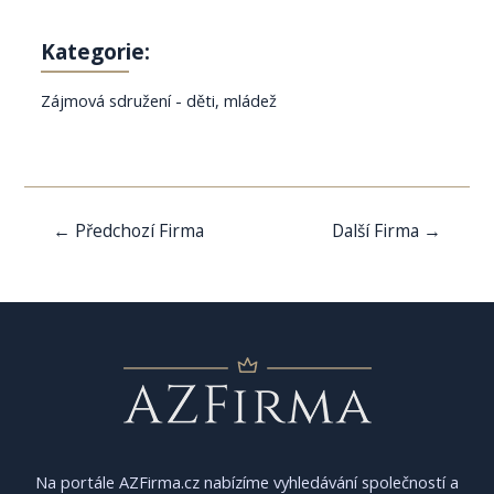
Kategorie:
Zájmová sdružení - děti, mládež
Navigace
←
Předchozí Firma
Další Firma
→
pro
příspěvek
Na portále AZFirma.cz nabízíme vyhledávání společností a