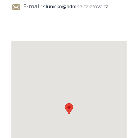
E-mail:
slunicko@ddmhelceletova.cz