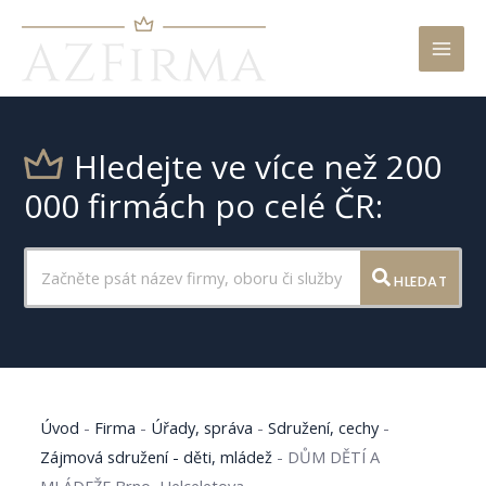
Mai
Men
Hledejte ve více než 200
000 firmách po celé ČR:
HLEDAT
Úvod
-
Firma
-
Úřady, správa
-
Sdružení, cechy
-
Zájmová sdružení - děti, mládež
-
DŮM DĚTÍ A
MLÁDEŽE Brno, Helceletova