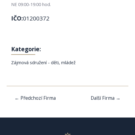
NE 09:00-19:00 hod.
IČO:
01200372
Kategorie:
Zájmová sdružení - děti, mládež
Navigace
←
Předchozí Firma
Další Firma
→
pro
příspěvek