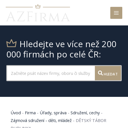
Mai
Men
Hledejte ve více než 200
000 firmách po celé ČR:
HLEDAT
Úvod
-
Firma
-
Úřady, správa
-
Sdružení, cechy
-
Zájmová sdružení - děti, mládež
-
DĚTSKÝ TÁBOR
BUBLINKA