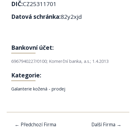
DIČ:
CZ25311701
Datová schránka:
82y2xjd
Bankovní účet:
6967940227/0100; Komerční banka, a.s.; 1.4.2013
Kategorie:
Galanterie kožená - prodej
Navigace
←
Předchozí Firma
Další Firma
→
pro