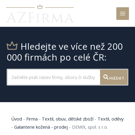
Mai
Men
Hledejte ve více než 200
000 firmách po celé ČR:
HLEDAT
Úvod
-
Firma
-
Textil, obuv, dětské zboží
-
Textil, oděvy
-
Galanterie kožená - prodej
-
DEMIX, spol. s r.o.