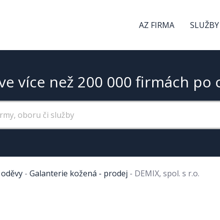
AZ FIRMA
SLUŽBY
ve více než 200 000 firmách po 
, oděvy
-
Galanterie kožená - prodej
-
DEMIX, spol. s r.o.