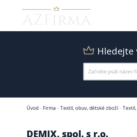
Hledejte 
Úvod
-
Firma
-
Textil, obuv, dětské zboží
-
Textil
DEMIX, spol. s r.o.