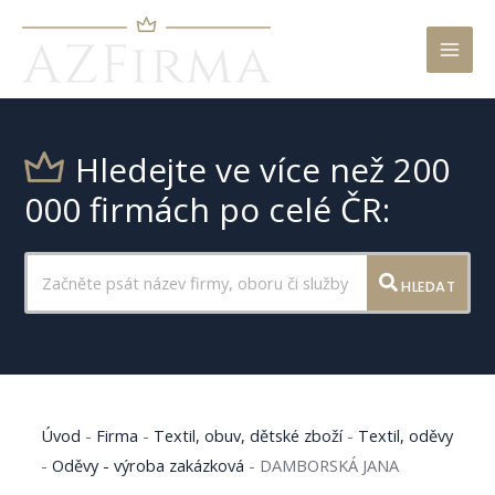
Mai
Men
Hledejte ve více než 200
000 firmách po celé ČR:
HLEDAT
Úvod
-
Firma
-
Textil, obuv, dětské zboží
-
Textil, oděvy
-
Oděvy - výroba zakázková
-
DAMBORSKÁ JANA