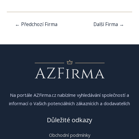
Navigace
←
Předchozí Firma
Další Firma
→
pro
příspěvek
Na portále AZFirma.cz nabízíme vyhledávání společností a
informací o Vašich potenciálních zákaznících a dodavatelích
Důležité odkazy
Obchodní podmínky