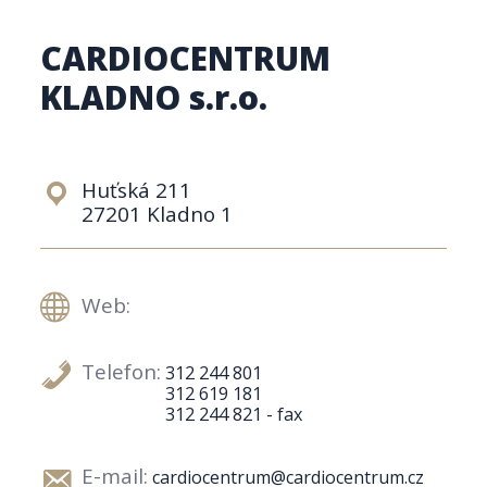
CARDIOCENTRUM
KLADNO s.r.o.
Huťská 211
27201 Kladno 1
Web:
Telefon:
312 244 801
312 619 181
312 244 821 - fax
E-mail:
cardiocentrum@cardiocentrum.cz