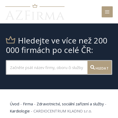
Mai
Men
Hledejte ve více než 200
000 firmách po celé ČR:
HLEDAT
Úvod
-
Firma
-
Zdravotnictví, sociální zařízení a služby
-
Kardiologie
-
CARDIOCENTRUM KLADNO s.r.o.