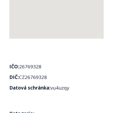
IČO:
26769328
DIČ:
CZ26769328
Datová schránka:
vu4uzqy