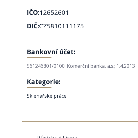
IČO:
12652601
DIČ:
CZ5810111175
Bankovní účet:
561246801/0100; Komerční banka, a.s.; 1.4.2013
Kategorie:
Sklenářské práce
←
Předchozí Firma