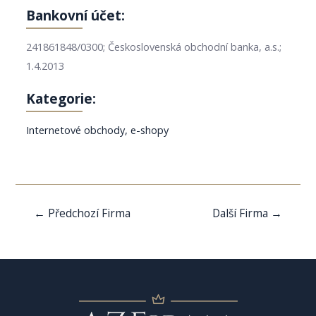
Bankovní účet:
241861848/0300; Československá obchodní banka, a.s.;
1.4.2013
Kategorie:
Internetové obchody, e-shopy
Navigace
←
Předchozí Firma
Další Firma
→
pro
příspěvek