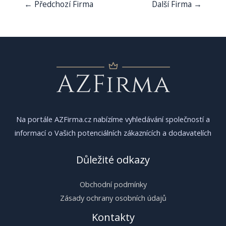
Navigace
←
Předchozí Firma
Další Firma
→
pro
příspěvek
Na portále AZFirma.cz nabízíme vyhledávání společností a
informací o Vašich potenciálních zákaznících a dodavatelích
Důležité odkazy
Obchodní podmínky
Zásady ochrany osobních údajů
Kontakty