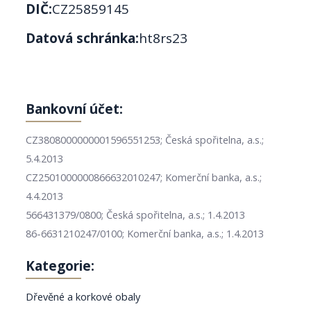
DIČ:
CZ25859145
Datová schránka:
ht8rs23
Bankovní účet:
CZ3808000000001596551253; Česká spořitelna, a.s.;
5.4.2013
CZ2501000000866632010247; Komerční banka, a.s.;
4.4.2013
566431379/0800; Česká spořitelna, a.s.; 1.4.2013
86-6631210247/0100; Komerční banka, a.s.; 1.4.2013
Kategorie:
Dřevěné a korkové obaly