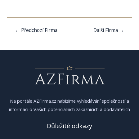
Navigace
←
Předchozí Firma
Další Firma
→
pro
příspěvek
Na portále AZFirma.cz nabízíme vyhledávání společností a
informací o Vašich potenciálních zákaznících a dodavatelích
Důležité odkazy