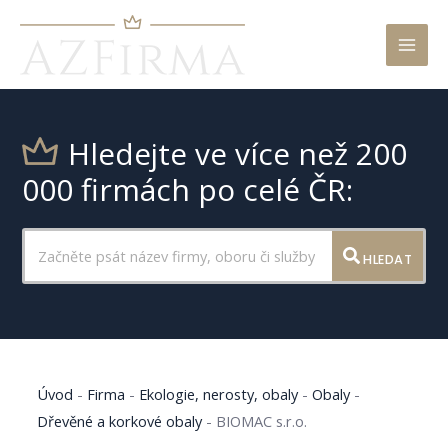
Mai
Men
Hledejte ve více než 200
000 firmách po celé ČR:
HLEDAT
Úvod
-
Firma
-
Ekologie, nerosty, obaly
-
Obaly
-
Dřevěné a korkové obaly
-
BIOMAC s.r.o.