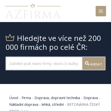
Mai
Men
Hledejte ve více než 200
000 firmách po celé ČR:
HLEDAT
Úvod
-
Firma
-
Doprava, dopravní technika
-
Doprava
-
Nákladní doprava - lehká, střední
-
BETONÁRKA ČESKÝ
BROD, s.r.o.