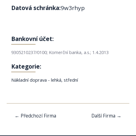
Datová schránka:
9w3rhyp
Bankovní účet:
9305210237/0100; Komerční banka, a.s.; 1.4.2013
Kategorie:
Nákladní doprava - lehká, střední
Navigace
←
Předchozí Firma
Další Firma
→
pro
příspěvek