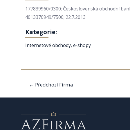
177839960/0300; Československá obchodní banka,
4013370949/7500; 22.7.2013
Kategorie:
Internetové obchody, e-shopy
Navigace
←
Předchozí Firma
pro
příspěvek