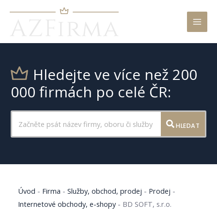
Mai
Men
Hledejte ve více než 200
000 firmách po celé ČR:
HLEDAT
Úvod
-
Firma
-
Služby, obchod, prodej
-
Prodej
-
Internetové obchody, e-shopy
-
BD SOFT, s.r.o.