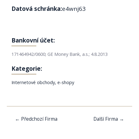
Datová schránka:
e4wnj63
Bankovní účet:
171464942/0600; GE Money Bank, a.s.; 4.8.2013
Kategorie:
Internetové obchody, e-shopy
Navigace
←
Předchozí Firma
Další Firma
→
pro
příspěvek