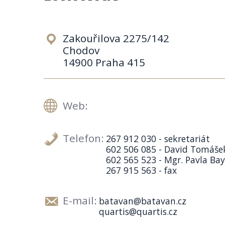
Zakouřilova 2275/142
Chodov
14900 Praha 415
Web:
Telefon:
267 912 030 - sekretariát
602 506 085 - David Tomáše
602 565 523 - Mgr. Pavla Ba
267 915 563 - fax
E-mail:
batavan@batavan.cz
quartis@quartis.cz