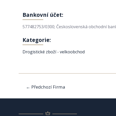
Bankovní účet:
577482753/0300; Československá obchodní banka,
Kategorie:
Drogistické zboží - velkoobchod
Navigace
←
Předchozí Firma
pro
příspěvek