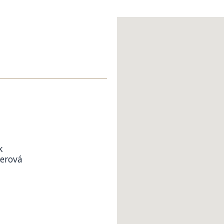
k
yerová