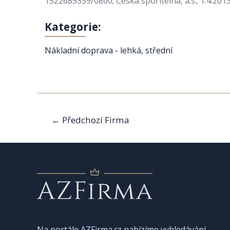
1522685339/0800; Česká spořitelna, a.s.; 1.4.201
Kategorie:
Nákladní doprava - lehká, střední
Navigace
←
Předchozí Firma
pro
příspěvek
Na portále AZFirma.cz nabízíme vyhledávání