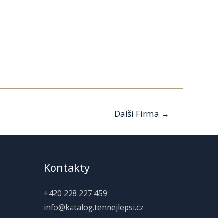
Další Firma
→
Kontakty
+420 228 227 459
info@katalog.tennejlepsi.cz