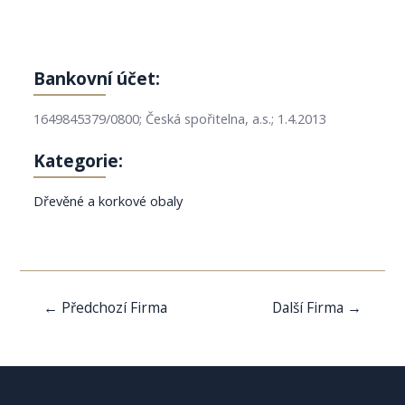
Bankovní účet:
1649845379/0800; Česká spořitelna, a.s.; 1.4.2013
Kategorie:
Dřevěné a korkové obaly
Navigace
←
Předchozí Firma
Další Firma
→
pro
příspěvek