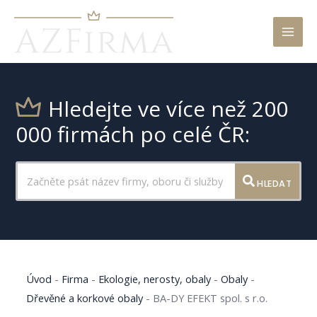
Mai
Men
Hledejte ve více než 200
000 firmách po celé ČR:
HLEDAT
Úvod
-
Firma
-
Ekologie, nerosty, obaly
-
Obaly
-
Dřevěné a korkové obaly
-
BA-DY EFEKT spol. s r.o.