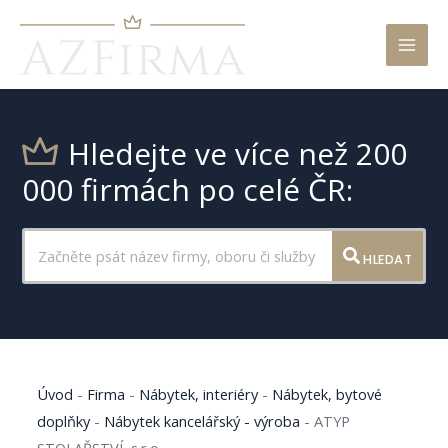
Mai
Men
Hledejte ve více než 200
000 firmách po celé ČR:
HLEDAT
Úvod
-
Firma
-
Nábytek, interiéry
-
Nábytek, bytové
doplňky
-
Nábytek kancelářský - výroba
-
ATYP
STOLAŘSTVÍ, s.r.o.