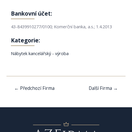
Bankovní účet:
43-8439910277/0100; Komerční banka, a.s.; 1.4.2013
Kategorie:
Nábytek kancelářský - výroba
Navigace
←
Předchozí Firma
Další Firma
→
pro
příspěvek