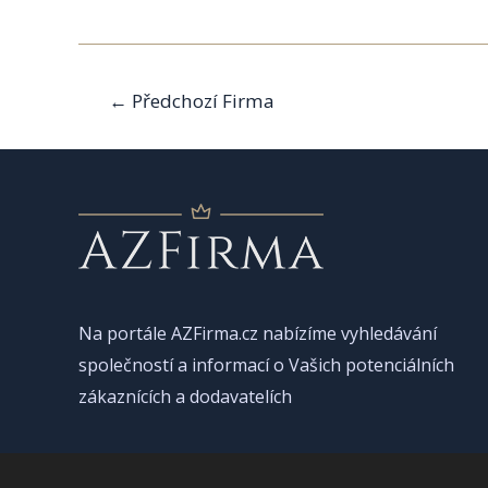
Navigace
←
Předchozí Firma
pro
příspěvek
Na portále AZFirma.cz nabízíme vyhledávání
společností a informací o Vašich potenciálních
zákaznících a dodavatelích