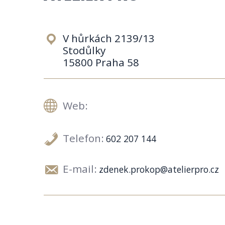
V hůrkách 2139/13
Stodůlky
15800 Praha 58
Web:
Telefon:
602 207 144
E-mail:
zdenek.prokop@atelierpro.cz