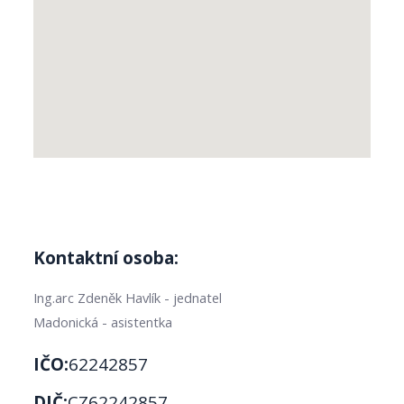
Kontaktní osoba:
Ing.arc Zdeněk Havlík - jednatel
Madonická - asistentka
IČO:
62242857
DIČ:
CZ62242857