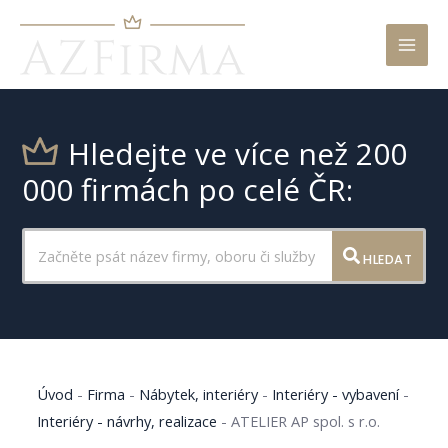
Mai
Men
Hledejte ve více než 200
000 firmách po celé ČR:
HLEDAT
Úvod
-
Firma
-
Nábytek, interiéry
-
Interiéry - vybavení
-
Interiéry - návrhy, realizace
-
ATELIER AP spol. s r.o.