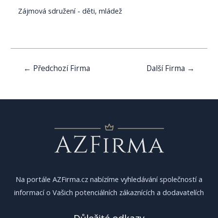
Zájmová sdružení - děti, mládež
Navigace
←
Předchozí Firma
Další Firma
→
pro
příspěvek
Na portále AZFirma.cz nabízíme vyhledávání společností a
informací o Vašich potenciálních zákaznících a dodavatelích