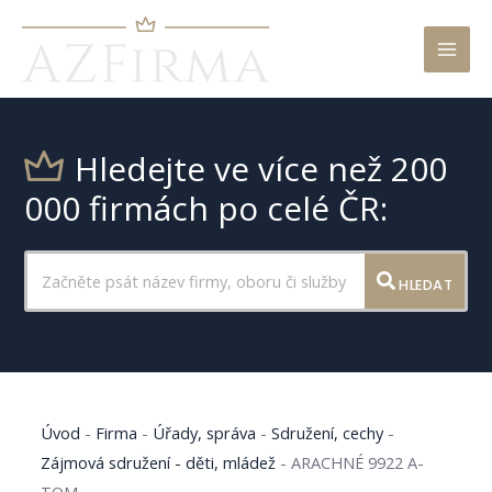
Mai
Men
Hledejte ve více než 200
000 firmách po celé ČR:
HLEDAT
Úvod
-
Firma
-
Úřady, správa
-
Sdružení, cechy
-
Zájmová sdružení - děti, mládež
-
ARACHNÉ 9922 A-
TOM