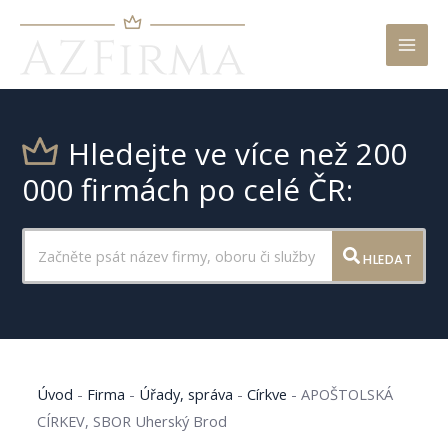
Mai
Men
Hledejte ve více než 200
000 firmách po celé ČR:
HLEDAT
Úvod
-
Firma
-
Úřady, správa
-
Církve
-
APOŠTOLSKÁ
CÍRKEV, SBOR Uherský Brod