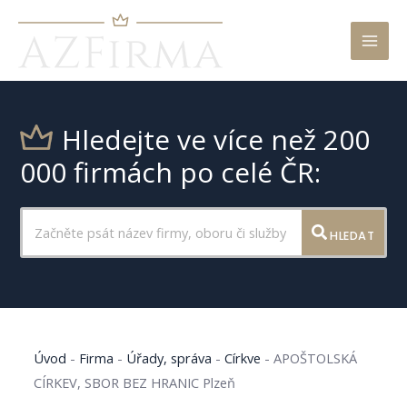
Mai
Men
Hledejte ve více než 200
000 firmách po celé ČR:
HLEDAT
Úvod
-
Firma
-
Úřady, správa
-
Církve
-
APOŠTOLSKÁ
CÍRKEV, SBOR BEZ HRANIC Plzeň