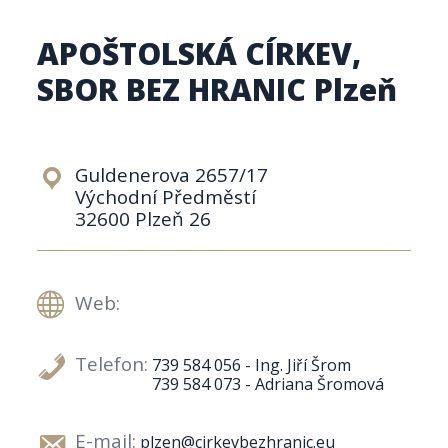
APOŠTOLSKÁ CÍRKEV,
SBOR BEZ HRANIC Plzeň
Guldenerova 2657/17
Východní Předměstí
32600 Plzeň 26
Web:
Telefon:
739 584 056 - Ing. Jiří Šrom
739 584 073 - Adriana Šromová
E-mail:
plzen@cirkevbezhranic.eu