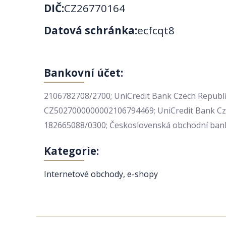
DIČ:
CZ26770164
Datová schránka:
ecfcqt8
Bankovní účet:
2106782708/2700; UniCredit Bank Czech Republic 
CZ5027000000002106794469; UniCredit Bank Czech
182665088/0300; Československá obchodní banka,
Kategorie:
Internetové obchody, e-shopy