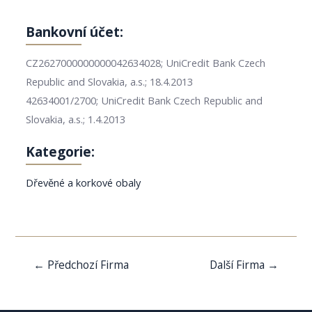
Bankovní účet:
CZ2627000000000042634028; UniCredit Bank Czech
Republic and Slovakia, a.s.; 18.4.2013
42634001/2700; UniCredit Bank Czech Republic and
Slovakia, a.s.; 1.4.2013
Kategorie:
Dřevěné a korkové obaly
Navigace
←
Předchozí Firma
Další Firma
→
pro
příspěvek