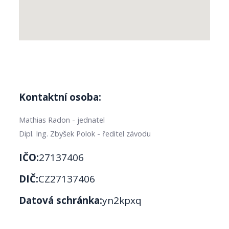
Kontaktní osoba:
Mathias Radon - jednatel
Dipl. Ing. Zbyšek Polok - ředitel závodu
IČO:
27137406
DIČ:
CZ27137406
Datová schránka:
yn2kpxq