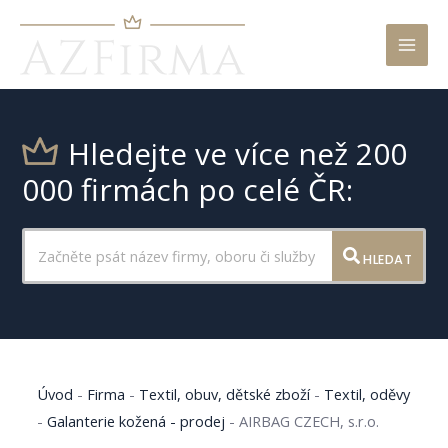
Mai
Men
Hledejte ve více než 200
000 firmách po celé ČR:
HLEDAT
Úvod
-
Firma
-
Textil, obuv, dětské zboží
-
Textil, oděvy
-
Galanterie kožená - prodej
-
AIRBAG CZECH, s.r.o.