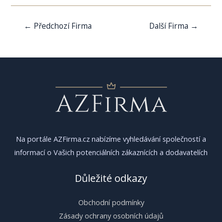
Navigace
←
Předchozí Firma
Další Firma
→
pro
příspěvek
Na portále AZFirma.cz nabízíme vyhledávání společností a
informací o Vašich potenciálních zákaznících a dodavatelích
Důležité odkazy
Obchodní podmínky
Zásady ochrany osobních údajů