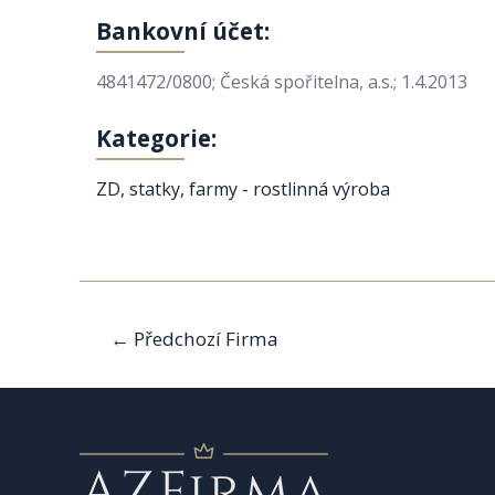
Bankovní účet:
4841472/0800; Česká spořitelna, a.s.; 1.4.2013
Kategorie:
ZD, statky, farmy - rostlinná výroba
Navigace
←
Předchozí Firma
pro
příspěvek