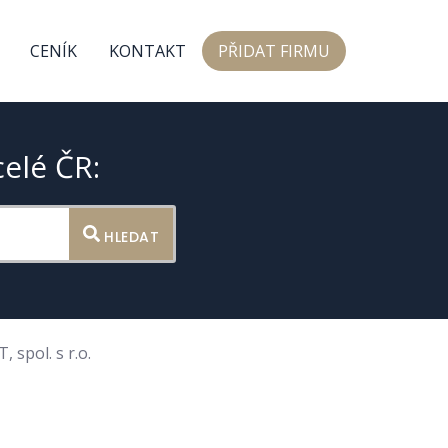
CENÍK
KONTAKT
PŘIDAT FIRMU
celé ČR:
HLEDAT
spol. s r.o.