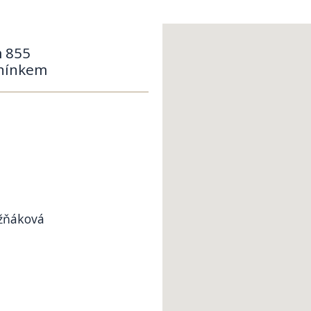
m 855
onínkem
ežňáková