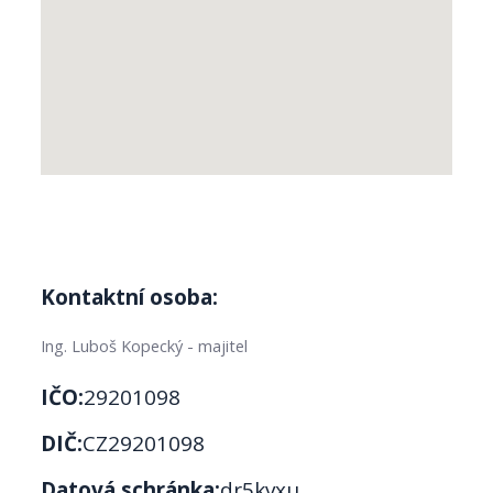
Kontaktní osoba:
Ing. Luboš Kopecký - majitel
IČO:
29201098
DIČ:
CZ29201098
Datová schránka:
dr5kvxu