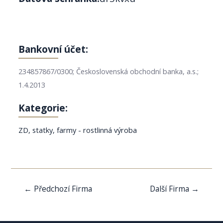
Bankovní účet:
234857867/0300; Československá obchodní banka, a.s.;
1.4.2013
Kategorie:
ZD, statky, farmy - rostlinná výroba
Navigace
←
Předchozí Firma
Další Firma
→
pro
příspěvek