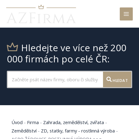
Mai
Men
Hledejte ve více než 200
000 firmách po celé ČR:
HLEDAT
Úvod
-
Firma
-
Zahrada, zemědělství, zvířata
-
Zemědělství
-
ZD, statky, farmy - rostlinná výroba
-
AGRO ŽÁDOVICE-ROSTLINNÁ VÝROBA s.r.o.